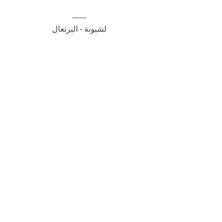
لشبونة - البرتغال
News Arabic
Comments
Write a comment...